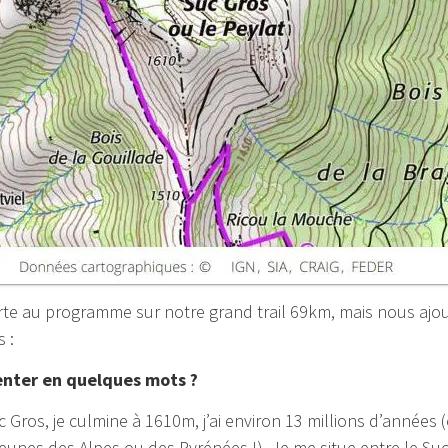
rte au programme sur notre grand trail 69km, mais nous ajout
 :
senter en quelques mots ?
uc Gros, je culmine à 1610m, j’ai environ 13 millions d’années 
 jeunes des Alpes ou des Pyrénées !). Je me situe entre le Suc