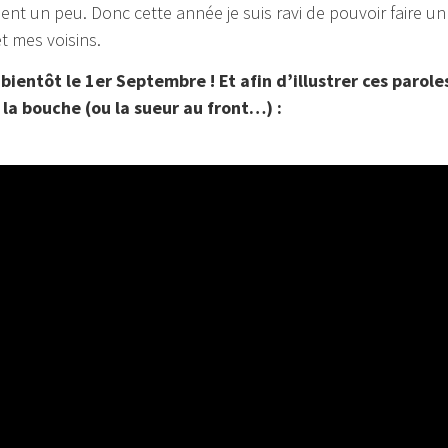
ent un peu. Donc cette année je suis ravi de pouvoir faire un
et mes voisins.
 bientôt le 1er Septembre ! Et afin d’illustrer ces parol
la bouche (ou la sueur au front…) :