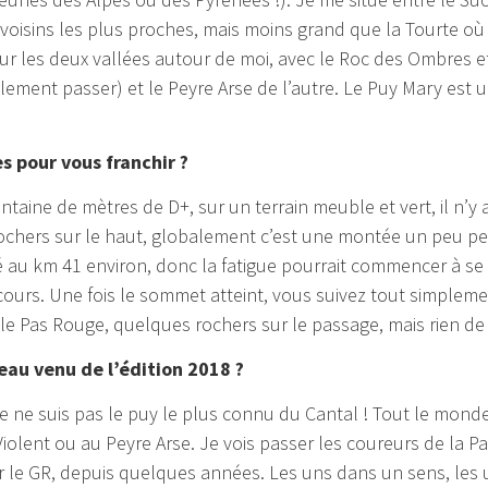
voisins les plus proches, mais moins grand que la Tourte où
ur les deux vallées autour de moi, avec le Roc des Ombres et 
ement passer) et le Peyre Arse de l’autre. Le Puy Mary est 
res pour vous franchir ?
aine de mètres de D+, sur un terrain meuble et vert, il n’y 
 rochers sur le haut, globalement c’est une montée un peu pen
 au km 41 environ, donc la fatigue pourrait commencer à se f
rcours. Une fois le sommet atteint, vous suivez tout simpleme
le Pas Rouge, quelques rochers sur le passage, mais rien d
veau venu de l’édition 2018 ?
 je ne suis pas le puy le plus connu du Cantal ! Tout le mo
iolent ou au Peyre Arse. Je vois passer les coureurs de la Pa
 le GR, depuis quelques années. Les uns dans un sens, les 