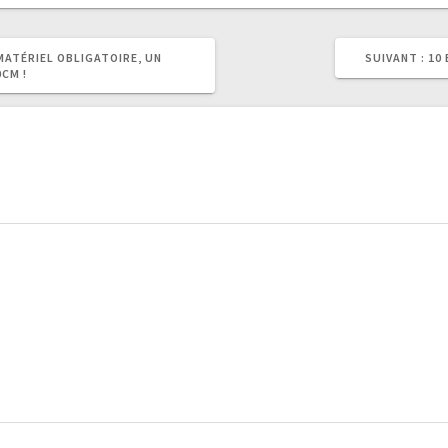
AR
ATÉRIEL OBLIGATOIRE, UN
SUIVANT :
10
SU
CM !
: