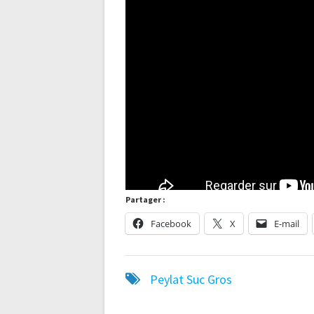
Partager :
Facebook
X
E-mail
Peylat
Suc Gros