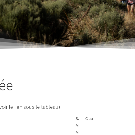
vée
oir le lien sous le tableau)
S.
Club
M
M