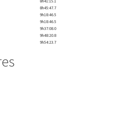
8h41:15.1
8h45:47.7
9h18:46.5
9h18:46.5
9h37:08.0
9h48:20.8
9h54:23.7
res