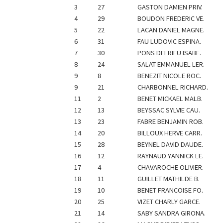
3
27
GASTON DAMIEN PRIV.
4
29
BOUDON FREDERIC VE.
5
22
LACAN DANIEL MAGNE.
6
31
FAU LUDOVIC ESPINA.
7
30
PONS DELRIEU ISABE.
8
24
SALAT EMMANUEL LER.
9
8
BENEZIT NICOLE ROC.
9
21
CHARBONNEL RICHARD.
11
2
BENET MICKAEL MALB.
12
13
BEYSSAC SYLVIE CAU.
13
23
FABRE BENJAMIN ROB.
14
20
BILLOUX HERVE CARR.
15
28
BEYNEL DAVID DAUDE.
16
12
RAYNAUD YANNICK LE.
17
4
CHAVAROCHE OLIVIER.
18
11
GUILLET MATHILDE B.
19
10
BENET FRANCOISE FO.
20
25
VIZET CHARLY GARCE.
21
14
SABY SANDRA GIRONA.