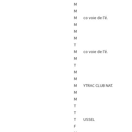
M
M
M
co voie de l’é.
M
M
M
T
M
co voie de l’é.
M
T
M
M
M
YTRAC CLUB NAT.
M
M
T
T
T
USSEL
F