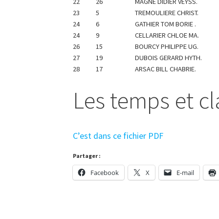
22
26
MAGNE DIDIER VEYSS.
23
5
TREMOULIERE CHRIST.
24
6
GATHIER TOM BORIE .
24
9
CELLARIER CHLOE MA.
26
15
BOURCY PHILIPPE UG.
27
19
DUBOIS GERARD HYTH.
28
17
ARSAC BILL CHABRIE.
Les temps et c
C’est dans ce fichier PDF
Partager :
Facebook
X
E-mail