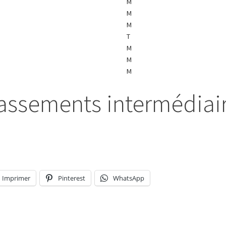
M
M
M
T
M
M
M
lassements intermédiai
Imprimer
Pinterest
WhatsApp