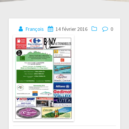
Navigation
François
14 février 2016
0
de
l’article