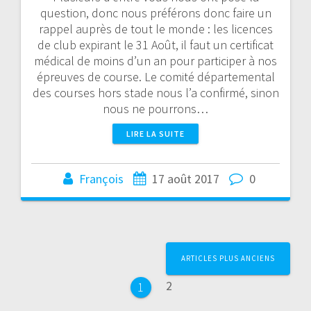
question, donc nous préférons donc faire un
rappel auprès de tout le monde : les licences
de club expirant le 31 Août, il faut un certificat
médical de moins d’un an pour participer à nos
épreuves de course. Le comité départemental
des courses hors stade nous l’a confirmé, sinon
nous ne pourrons…
LIRE LA SUITE
François
17 août 2017
0
Navigation
ARTICLES PLUS ANCIENS
au
Page
2
Page
1
sein