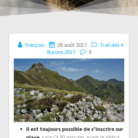
Navigation
François
28 août 2017
Trail des 6
Burons 2017
0
de
l’article
Il est toujours possible de s’inscrire sur
place
, jusqu’à 30 minutes avant le début