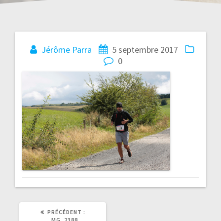
Navigation
Jérôme Parra
5 septembre 2017
0
de
l’article
ARTICLE
PRÉCÉDENT :
PRÉCÉDENT
_MG_2388