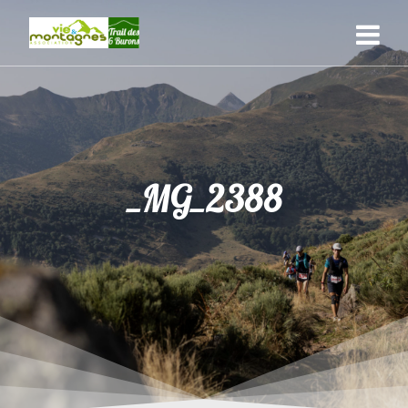
Skip
to
content
_MG_2388