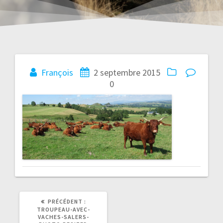
Navigation
François
2 septembre 2015
0
de
l’article
ARTICLE
PRÉCÉDENT :
PRÉCÉDENT
TROUPEAU-AVEC-
:
VACHES-SALERS-