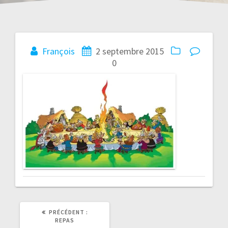
Navigation
François
2 septembre 2015
0
de
l’article
ARTICLE
PRÉCÉDENT :
PRÉCÉDENT
REPAS
: