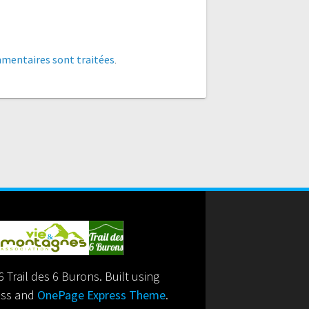
mmentaires sont traitées
.
 Trail des 6 Burons. Built using
ss and
OnePage Express Theme
.