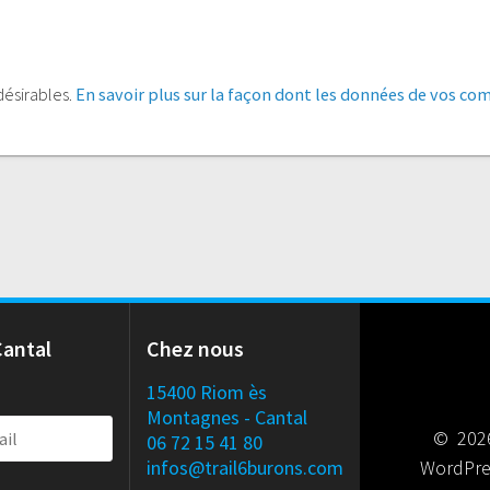
ndésirables.
En savoir plus sur la façon dont les données de vos co
Cantal
Chez nous
15400 Riom ès
Montagnes - Cantal
© 2026
06 72 15 41 80
infos@trail6burons.com
WordPre