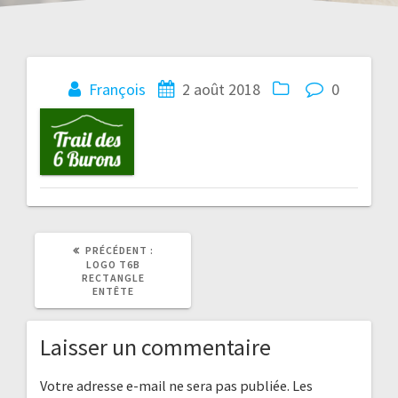
Navigation
François
2 août 2018
0
de
l’article
ARTICLE
PRÉCÉDENT :
PRÉCÉDENT
LOGO T6B
:
RECTANGLE
ENTÊTE
Laisser un commentaire
Votre adresse e-mail ne sera pas publiée.
Les