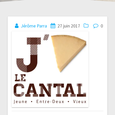
Navigation
Jérôme Parra
27 juin 2017
0
de
l’article