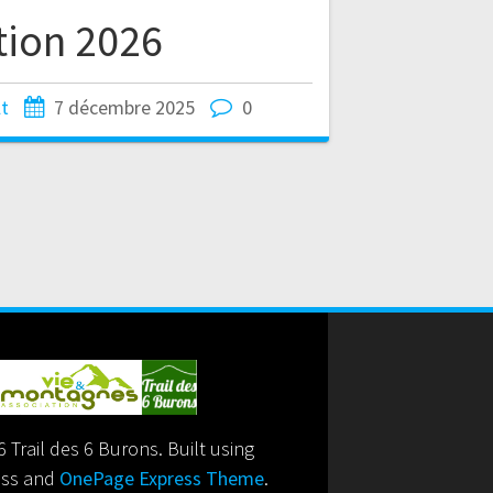
tion 2026
lt
7 décembre 2025
0
 Trail des 6 Burons. Built using
ss and
OnePage Express Theme
.