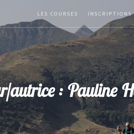
LES COURSES
INSCRIPTIONS
r/autrice :
Pauline H