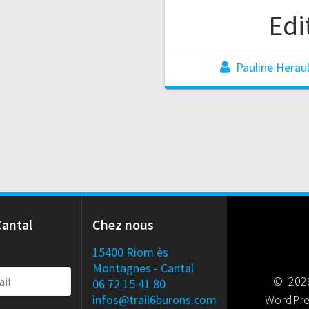
Edi
Pauline Herau
Cantal
Chez nous
15400 Riom ès
Montagnes - Cantal
© 2026
06 72 15 41 80
infos@trail6burons.com
WordPre