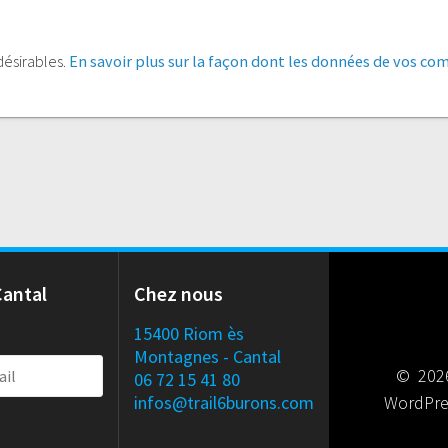
ndésirables.
En savoir plus sur la façon dont les données de vos co
Cantal
Chez nous
15400 Riom ès
Montagnes - Cantal
© 2026
06 72 15 41 80
infos@trail6burons.com
WordPre