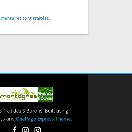
mmentaires sont traitées
.
 Trail des 6 Burons. Built using
ss and
OnePage Express Theme
.