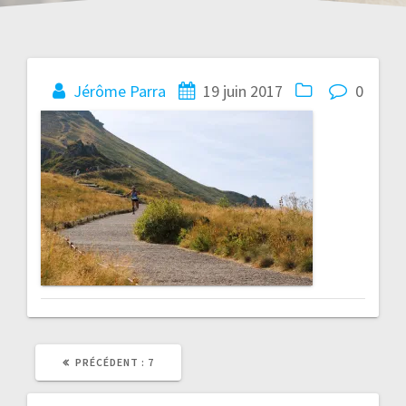
Navigation
Jérôme Parra
19 juin 2017
0
de
l’article
ARTICLE
PRÉCÉDENT :
7
PRÉCÉDENT
: