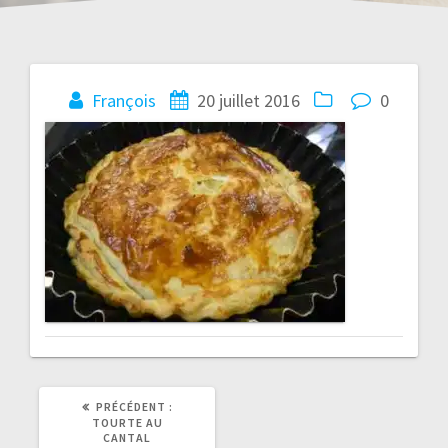
Navigation
François
20 juillet 2016
0
de
l’article
ARTICLE
PRÉCÉDENT :
PRÉCÉDENT
TOURTE AU
:
CANTAL