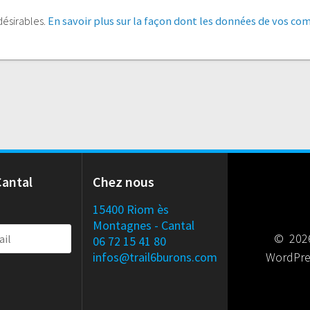
ndésirables.
En savoir plus sur la façon dont les données de vos co
Cantal
Chez nous
15400 Riom ès
Montagnes - Cantal
© 2026
06 72 15 41 80
infos@trail6burons.com
WordPre