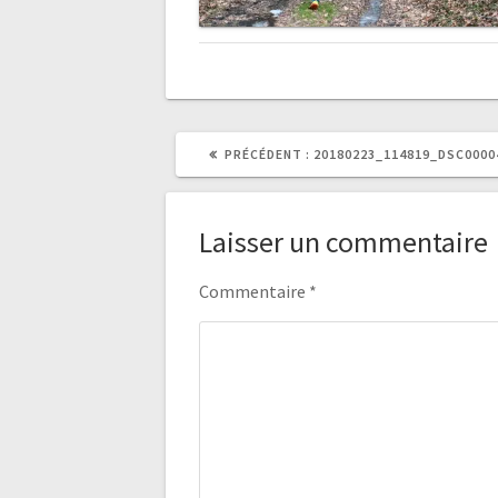
ARTICLE
PRÉCÉDENT :
20180223_114819_DSC0000
PRÉCÉDENT
:
Laisser un commentaire
Commentaire
*