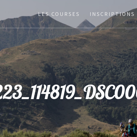
LES COURSES
INSCRIPTIONS
223_114819_DSC00