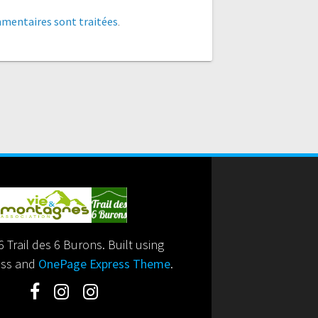
mmentaires sont traitées
.
 Trail des 6 Burons. Built using
ss and
OnePage Express Theme
.