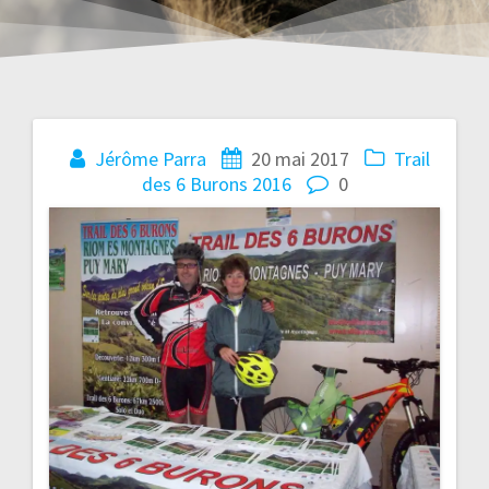
Navigation
Jérôme Parra
20 mai 2017
Trail
des 6 Burons 2016
0
de
l’article