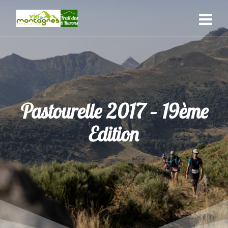
Skip
to
content
Pastourelle 2017 – 19ème
Edition