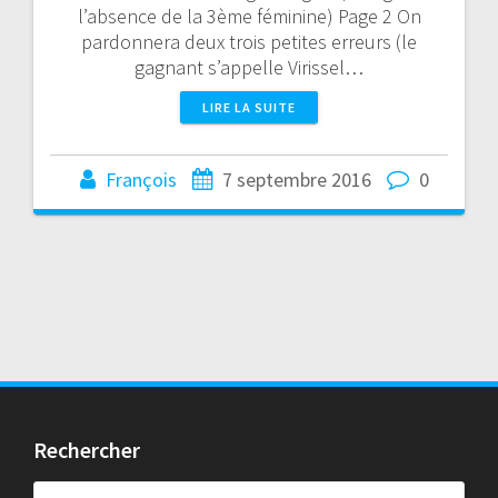
l’absence de la 3ème féminine) Page 2 On
pardonnera deux trois petites erreurs (le
gagnant s’appelle Virissel…
LIRE LA SUITE
François
7 septembre 2016
0
Rechercher
Rechercher :