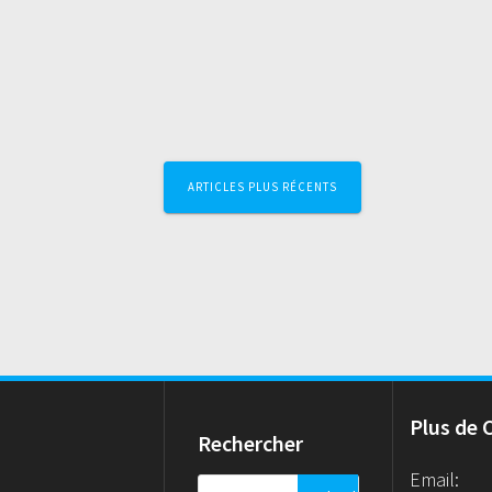
Navigation
ARTICLES PLUS RÉCENTS
au
sein
des
articles
Plus de 
Rechercher
Email:
Rechercher :