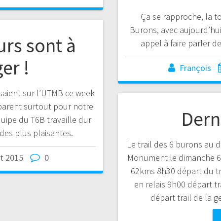
Ça se rapproche, la to
Burons, avec aujourd’hui 
urs sont à
appel à faire parler d
er !
François
saient sur l’UTMB ce week
éparent surtout pour notre
Dern
quipe du T6B travaille dur
des plus plaisantes.
Le trail des 6 burons au
Monument le dimanche 6 
t 2015
0
62kms 8h30 départ du tr
en relais 9h00 départ tr
départ trail de la