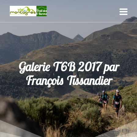
Skip
to
content
Galerie T6B 2017 par
François Tissandier